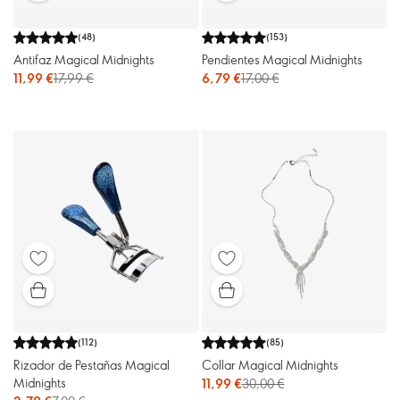
(
48
)
(
153
)
Antifaz Magical Midnights
Pendientes Magical Midnights
11,99 €
17,99 €
6,79 €
17,00 €
(
112
)
(
85
)
Rizador de Pestañas Magical
Collar Magical Midnights
Midnights
11,99 €
30,00 €