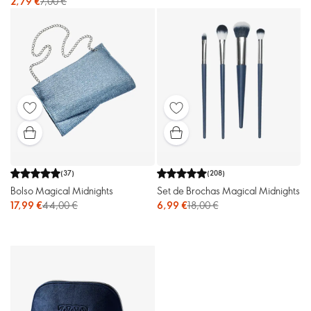
2,79 €
7,00 €
(
37
)
(
208
)
Bolso Magical Midnights
Set de Brochas Magical Midnights
17,99 €
44,00 €
6,99 €
18,00 €