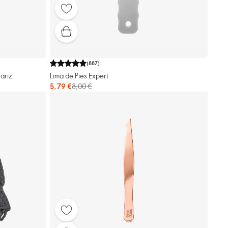
(
887
)
Nariz
Lima de Pies Expert
5,79 €
8,00 €