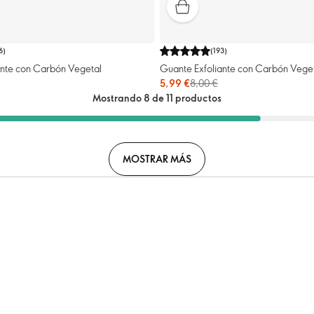
6
)
(
193
)
ante con Carbón Vegetal
Guante Exfoliante con Carbón Vege
5,99 €
8,00 €
Mostrando 8 de 11 productos
MOSTRAR MÁS