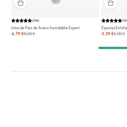
(
336
)
(
33
Lima de Pies de Acero Inoxidable Expert
Esponja Exfoli
4,79 €
8,00 €
3,29 €
5,00 €