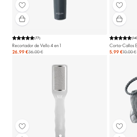
(
77
)
(
14
Recortador de Vello 4 en 1
Corta-Callos 
26,99 €
36,00 €
5,99 €
10,00 €