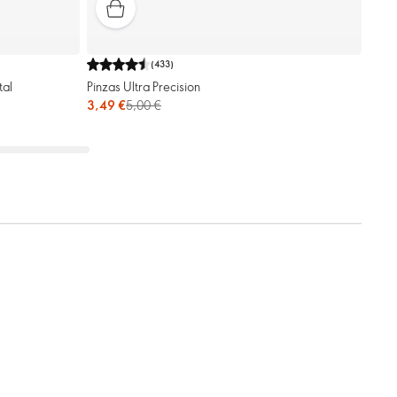
(
433
)
tal
Pinzas Ultra Precision
3,49 €
5,00 €