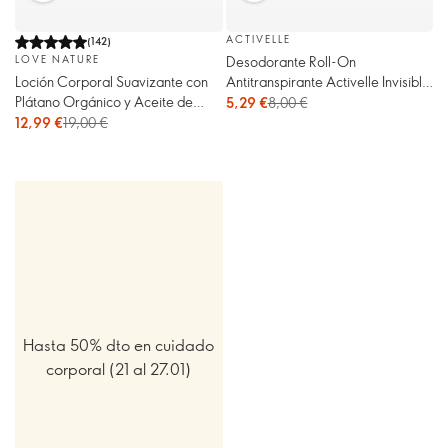
ACTIVELLE
(
142
)
Desodorante Roll-On
LOVE NATURE
Antitranspirante Activelle Invisible
Loción Corporal Suavizante con
Fresh
Plátano Orgánico y Aceite de
5,29 €
8,00 €
Macadamia Love Nature
12,99 €
19,00 €
Hasta 50% dto en cuidado
corporal (21 al 27.01)