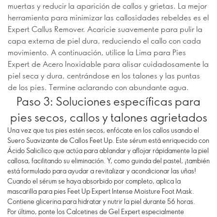
muertas y reducir la aparición de callos y grietas. La mejor
herramienta para minimizar las callosidades rebeldes es el
Expert Callus Remover. Acaricie suavemente para pulir la
capa externa de piel dura, reduciendo el callo con cada
movimiento. A continuación, utilice la Lima para Pies
Expert de Acero Inoxidable para alisar cuidadosamente la
piel seca y dura, centrándose en los talones y las puntas
de los pies. Termine aclarando con abundante agua.
Paso 3: Soluciones específicas para
pies secos, callos y talones agrietados
Una vez que tus pies estén secos, enfócate en los callos usando el
Suero Suavizante de Callos Feet Up. Este sérum está enriquecido con
Ácido Salicílico que actúa para ablandar y aflojar rápidamente la piel
callosa, facilitando su eliminación. Y, como guinda del pastel, ¡también
está formulado para ayudar a revitalizar y acondicionar las uñas!
Cuando el sérum se haya absorbido por completo, aplica la
mascarilla para pies Feet Up Expert Intense Moisture Foot Mask.
Contiene glicerina para hidratar y nutrir la piel durante 56 horas.
Por último, ponte los Calcetines de Gel Expert especialmente