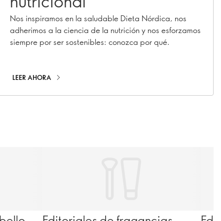
nutricional
Nos inspiramos en la saludable Dieta Nórdica, nos
adherimos a la ciencia de la nutrición y nos esforzamos
siempre por ser sostenibles: conozca por qué.
LEER AHORA
bello
Editoriales de fragancias
Edi