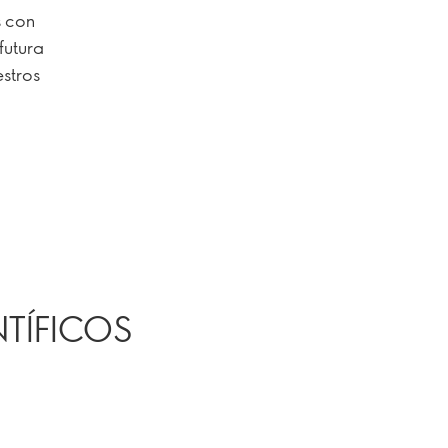
s con
futura
estros
TÍFICOS