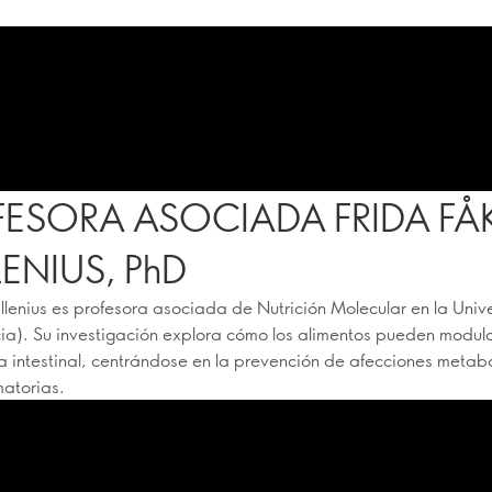
FESORA ASOCIADA FRIDA FÅ
ENIUS, PhD
llenius es profesora asociada de Nutrición Molecular en la Uni
ia). Su investigación explora cómo los alimentos pueden modula
 intestinal, centrándose en la prevención de afecciones metabó
matorias.