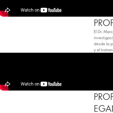
PRO
El Dr. Marc
investigac
desde la p
y el trata
PRO
EGAN