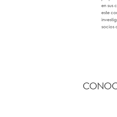
en sus 
este co
investi
socios 
CONOCE