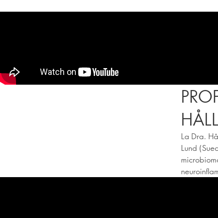
PRO
HÅLL
La Dra. Hå
Lund (Suec
microbioma
neuroinfla