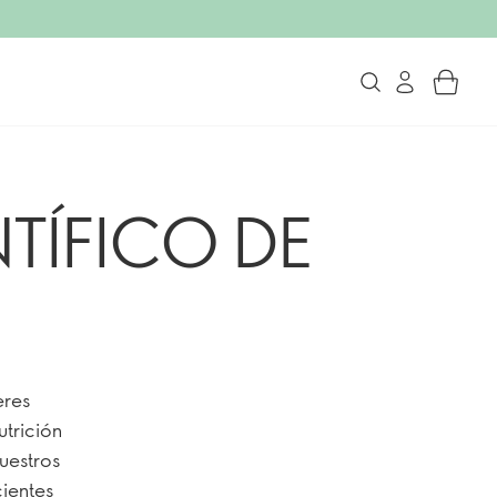
TÍFICO DE
eres
trición
nuestros
cientes