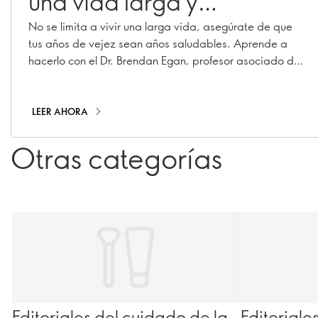
una vida larga y
saludable
No se limita a vivir una larga vida, asegúrate de que
tus años de vejez sean años saludables. Aprende a
hacerlo con el Dr. Brendan Egan, profesor asociado de
la Dublin City University.
LEER AHORA
Otras categorías
Editoriales del cuidado de la
Editoriale