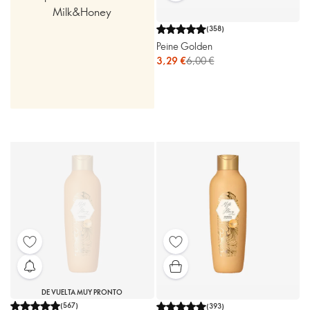
Milk&Honey
(
358
)
Peine Golden
3,29 €
6,00 €
DE VUELTA MUY PRONTO
(
567
)
(
393
)