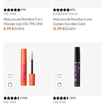
(
474
)
(
615
)
THE ONE
GIORDANI GOLD
Máscara de Pestañas 5 en 1
Máscara de Pestañas Iconic
Wonder Lash XXL THE ONE
Golden Giordani Gold
8,99 €
15,00 €
13,99 €
22,00 €
(
1338
)
(
857
)
THE ONE
THE ONE