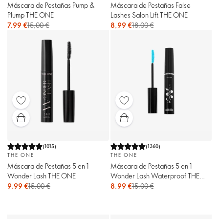
Máscara de Pestañas Pump &
Máscara de Pestañas False
Plump THE ONE
Lashes Salon Lift THE ONE
7,99 €
15,00 €
8,99 €
18,00 €
(
1015
)
(
1360
)
THE ONE
THE ONE
Máscara de Pestañas 5 en 1
Máscara de Pestañas 5 en 1
Wonder Lash THE ONE
Wonder Lash Waterproof THE
ONE
9,99 €
15,00 €
8,99 €
15,00 €