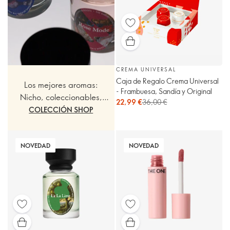
CREMA UNIVERSAL
Caja de Regalo Crema Universal
Los mejores aromas:
- Frambuesa, Sandía y Original
Nicho, coleccionables,
22,99 €
36,00 €
fragancias finas
COLECCIÓN SHOP
NOVEDAD
NOVEDAD