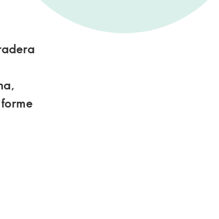
pradera
s
na,
iforme