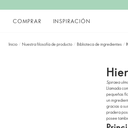
COMPRAR
INSPIRACIÓN
Inicio
/
Nuestra filosofía de producto
/
Biblioteca de ingredientes
/
Hier
Spiraea ulma
Llamada comú
pequeñas flo
un ingredien
gracias a sus
pradera pose
posee tambié
Princ