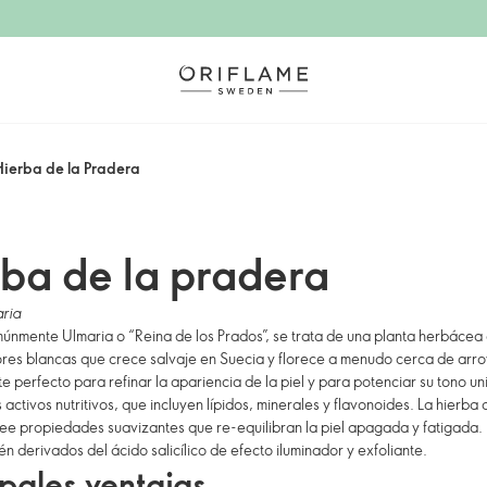
Hierba de la Pradera
ba de la pradera
ria
nmente Ulmaria o “Reina de los Prados”, se trata de una planta herbácea
res blancas que crece salvaje en Suecia y florece a menudo cerca de arroy
te perfecto para refinar la apariencia de la piel y para potenciar su tono u
 activos nutritivos, que incluyen lípidos, minerales y flavonoides. La hierba 
e propiedades suavizantes que re-equilibran la piel apagada y fatigada. 
n derivados del ácido salicílico de efecto iluminador y exfoliante.
ipales ventajas