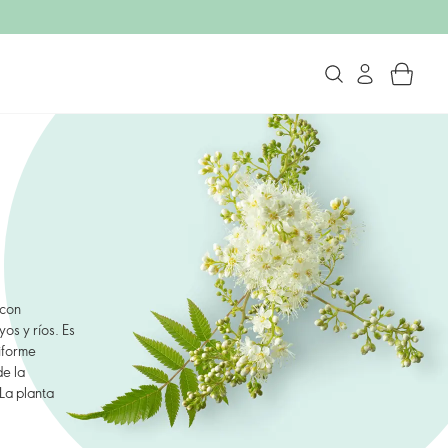
 con
os y ríos. Es
niforme
de la
La planta