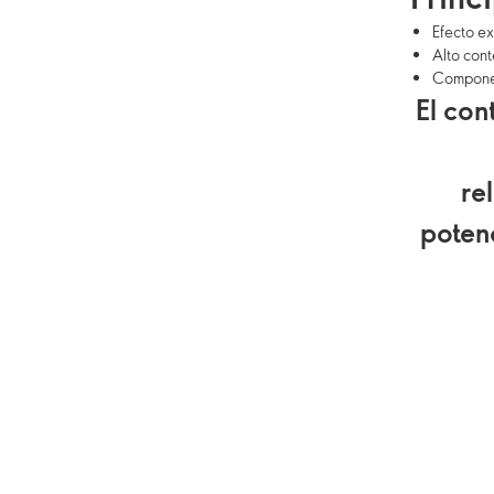
Efecto ex
Alto cont
Componen
El con
re
poten