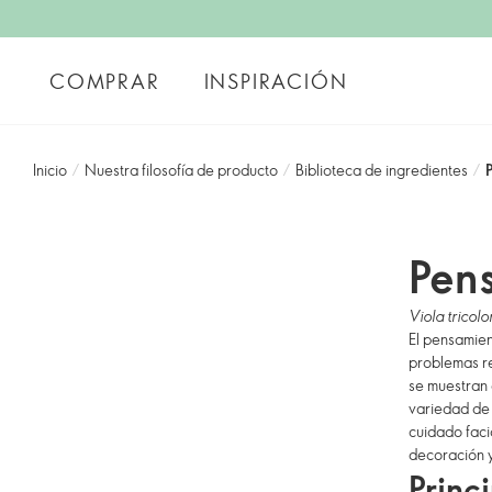
COMPRAR
INSPIRACIÓN
Inicio
/
Nuestra filosofía de producto
/
Biblioteca de ingredientes
/
Pen
Viola tricolo
El pensamien
problemas res
se muestran 
variedad de 
cuidado faci
decoración y
Princ