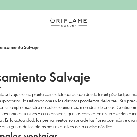
Pensamiento Salvaje
samiento Salvaje
r
to salvaje es una planta comestible apreciada desde la antigüedad por me
piratorios, las inflamaciones y los distintos problemas de la piel. Sus preci
en un amplio espectro de colores amarillos, morados y blancos. Contienen
flavonoides, taninos y carotenoides, que los convierten en un excelente in
al. En la actualidad, los pensamientos son una de las flores que más se usan
 en algunos de los platos más exclusivos de la cocina nórdica.
ipales ventajas