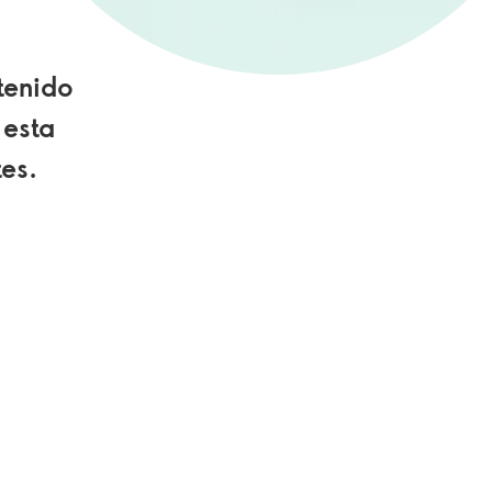
tenido
 esta
es.