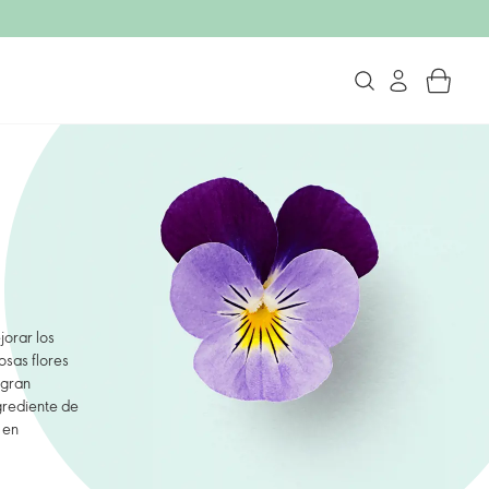
jorar los
osas flores
 gran
grediente de
 en