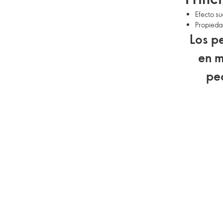
Efecto su
Propiedad
Los p
en m
pe