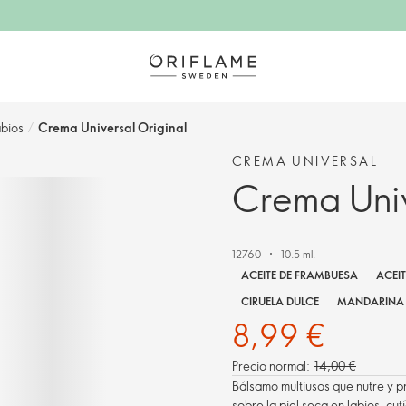
abios
/
Crema Universal Original
CREMA UNIVERSAL
Crema Univ
12760
10.5 ml.
ACEITE DE FRAMBUESA
ACEIT
CIRUELA DULCE
MANDARINA 
8,99 €
Precio normal:
14,00 €
Bálsamo multiusos que nutre y pr
sobre la piel seca en labios, cut