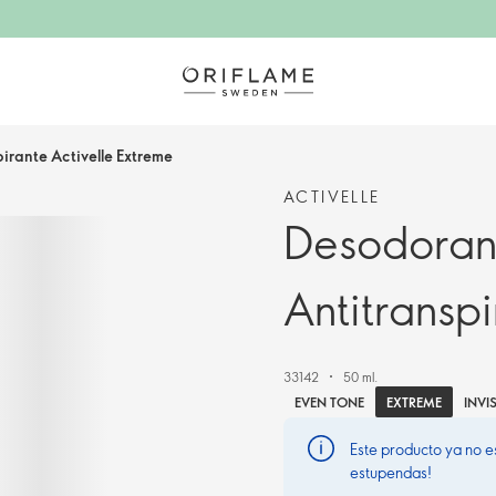
irante Activelle Extreme
ACTIVELLE
Desodoran
Antitranspi
33142
50 ml.
EXTREME
EVEN TONE
INVIS
Este producto ya no e
estupendas!