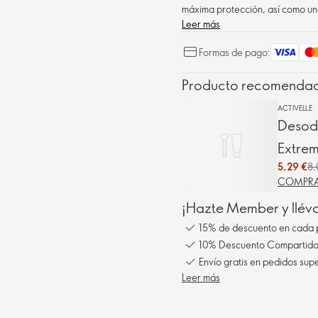
máxima protección, así como una
Leer más
Formas de pago:
Producto recomenda
ACTIVELLE
Desodo
Extre
5,29 €
8,
COMPRA
¡Hazte Member y llév
15% de descuento en cada 
10% Descuento Compartido 
Envío gratis en pedidos sup
Leer más