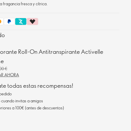
 fragancia fresca y cítrica.
do
rante Roll-On Antitranspirante Activelle
me
00 €
R AHORA
ate todas estas recompensas!
pedido
cuando invitas a amigos
eriores a 100€ (antes de descuentos)