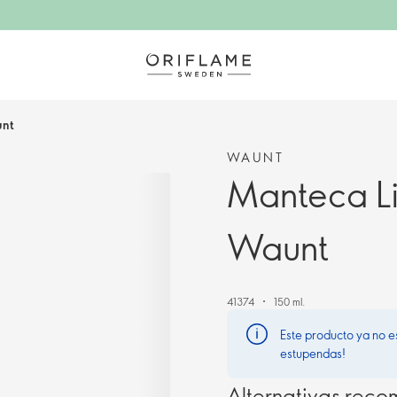
unt
WAUNT
Manteca L
Waunt
41374
150 ml.
Este producto ya no e
estupendas!
Alternativas rec