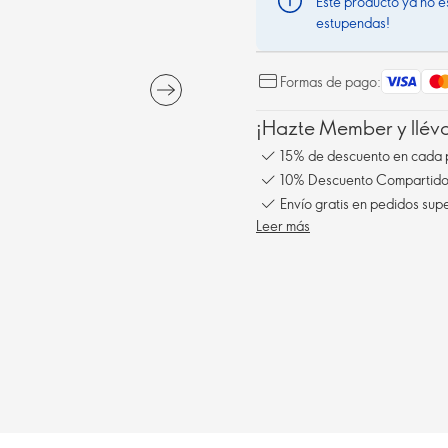
Este producto ya no e
estupendas!
Formas de pago:
¡Hazte Member y llév
15% de descuento en cada 
10% Descuento Compartido 
Envío gratis en pedidos sup
Leer más