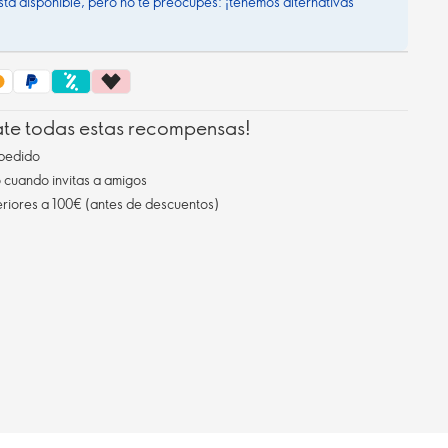
stá disponible, pero no te preocupes: ¡tenemos alternativas
ate todas estas recompensas!
pedido
cuando invitas a amigos
eriores a 100€ (antes de descuentos)