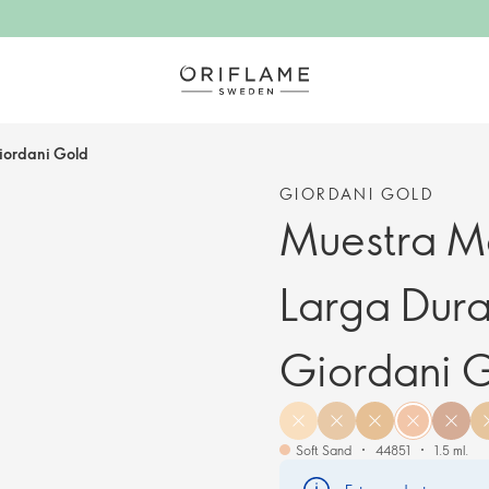
iordani Gold
GIORDANI GOLD
Muestra Ma
Larga Dura
Giordani 
Soft Sand
44851
1.5 ml.