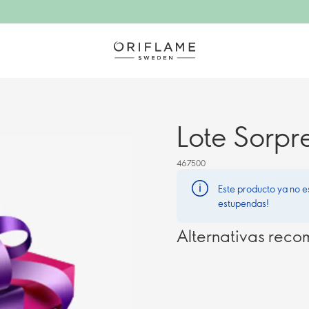
Lote Sorpr
467500
Este producto ya no e
estupendas!
Alternativas rec