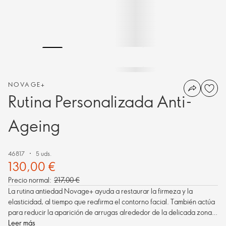
NOVAGE+
Rutina Personalizada Anti-
Ageing
46817
5 uds.
130,00 €
Precio normal:
217,00 €
La rutina antiedad Novage+ ayuda a restaurar la firmeza y la
elasticidad, al tiempo que reafirma el contorno facial. También actúa
para reducir la aparición de arrugas alrededor de la delicada zona
del contorno de ojos. Formulado para proporcionar un rendimiento
Leer más