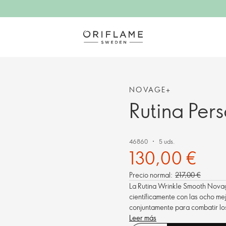
NOVAGE+
Rutina Per
46860
5 uds.
130,00 €
Precio normal:
217,00 €
La Rutina Wrinkle Smooth Novage
científicamente con las ocho me
conjuntamente para combatir los
las arrugas profundas, suavizand
Leer más