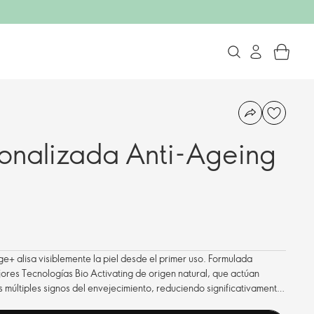
sonalizada Anti-Ageing
+ alisa visiblemente la piel desde el primer uso. Formulada
jores Tecnologías Bio Activating de origen natural, que actúan
 múltiples signos del envejecimiento, reduciendo significativamente
o las líneas de expresión y mejorando la firmeza de la piel, para