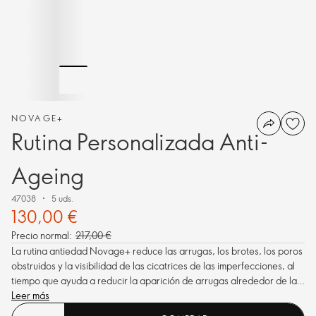
NOVAGE+
Rutina Personalizada Anti-
Ageing
47038
5 uds.
130,00 €
Precio normal:
217,00 €
La rutina antiedad Novage+ reduce las arrugas, los brotes, los poros
obstruidos y la visibilidad de las cicatrices de las imperfecciones, al
tiempo que ayuda a reducir la aparición de arrugas alrededor de la
delicada zona del contorno de ojos. Formulado para proporcionar un
Leer más
rendimiento superior a la piel, dejándola mucho más tersa.