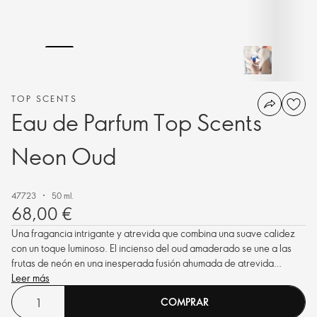
TOP SCENTS
Eau de Parfum Top Scents
Neon Oud
47723
50 ml.
68,00 €
Una fragancia intrigante y atrevida que combina una suave calidez
con un toque luminoso. El incienso del oud amaderado se une a las
frutas de neón en una inesperada fusión ahumada de atrevida
energía.
Leer más
COMPRAR