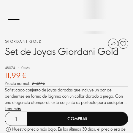
GIORDANI GOLD
Set de Joyas Giordani Gold
48074
0 uds.
11,99 €
Precio normal:
21,00 €
Sofisticado conjunto de joyas doradas que incluye un par de
pendientes en forma de lágrima con un collar dorado a juego. Con
una elegancia atemporal, este conjunto es perfecto para cualquier
ocasión.
Leer más
COMPRAR
Nuestro precio más bajo. En los últimos 30 días, el precio era de