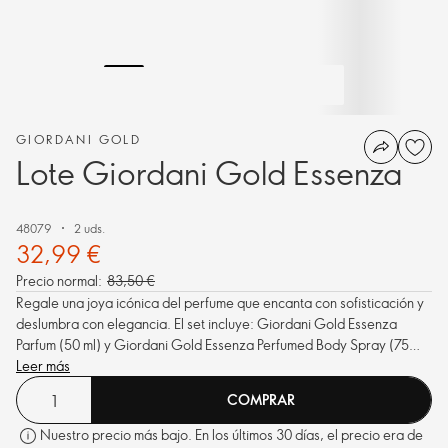
GIORDANI GOLD
Lote Giordani Gold Essenza
48079
2 uds.
32,99 €
Precio normal:
83,50 €
Regale una joya icónica del perfume que encanta con sofisticación y
deslumbra con elegancia. El set incluye: Giordani Gold Essenza
Parfum (50 ml) y Giordani Gold Essenza Perfumed Body Spray (75
ml), ambos ya empaquetados en un estuche de regalo
Leer más
personalizado.
COMPRAR
Nuestro precio más bajo. En los últimos 30 días, el precio era de