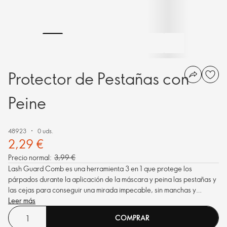
Protector de Pestañas con
Peine
48923
0 uds.
2,29 €
Precio normal:
3,99 €
Lash Guard Comb es una herramienta 3 en 1 que protege los
párpados durante la aplicación de la máscara y peina las pestañas y
las cejas para conseguir una mirada impecable, sin manchas y
definida.
Leer más
COMPRAR