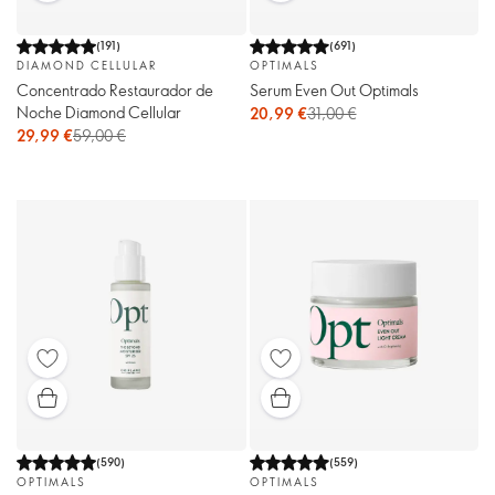
(
191
)
(
691
)
DIAMOND CELLULAR
OPTIMALS
Concentrado Restaurador de
Serum Even Out Optimals
Noche Diamond Cellular
20,99 €
31,00 €
29,99 €
59,00 €
(
590
)
(
559
)
OPTIMALS
OPTIMALS