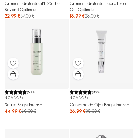
Crema Hidratante SPF 25 The
Crema Hidratante Ligera Even
Beyond Optimals
Out Optimals
22,99 €
37,00 €
18,99 €
28,00 €
(
500
)
(
388
)
NOVAGE+
NOVAGE+
Serum Bright Intense
Contorno de Ojos Bright Intense
44,99 €
60,00 €
26,99 €
35,00 €