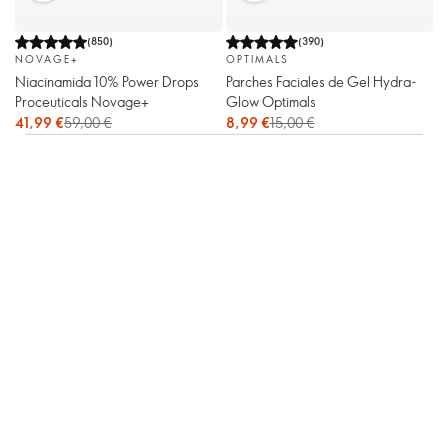
(
850
)
(
390
)
NOVAGE+
OPTIMALS
Niacinamida 10% Power Drops
Parches Faciales de Gel Hydra-
Proceuticals Novage+
Glow Optimals
41,99 €
59,00 €
8,99 €
15,00 €