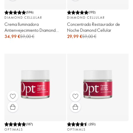
(
596
)
(
192
)
DIAMOND CELLULAR
DIAMOND CELLULAR
Crema Iluminadora
Concentrado Restaurador de
Antienvejecimiento Diamond
Noche Diamond Cellular
Cellular
34,99 €
59,00 €
29,99 €
59,00 €
(
187
)
(
251
)
OPTIMALS
OPTIMALS