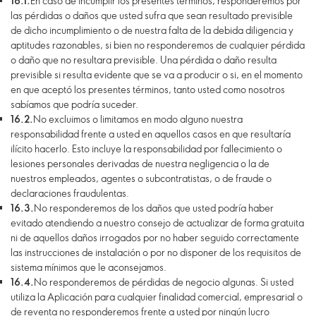
16.1.
En caso de incumplir los presentes términos, responderemos por
las pérdidas o daños que usted sufra que sean resultado previsible
de dicho incumplimiento o de nuestra falta de la debida diligencia y
aptitudes razonables, si bien no responderemos de cualquier pérdida
o daño que no resultara previsible. Una pérdida o daño resulta
previsible si resulta evidente que se va a producir o si, en el momento
en que aceptó los presentes términos, tanto usted como nosotros
sabíamos que podría suceder.
16.2.
No excluimos o limitamos en modo alguno nuestra
responsabilidad frente a usted en aquellos casos en que resultaría
ilícito hacerlo. Esto incluye la responsabilidad por fallecimiento o
lesiones personales derivadas de nuestra negligencia o la de
nuestros empleados, agentes o subcontratistas, o de fraude o
declaraciones fraudulentas.
16.3.
No responderemos de los daños que usted podría haber
evitado atendiendo a nuestro consejo de actualizar de forma gratuita
ni de aquellos daños irrogados por no haber seguido correctamente
las instrucciones de instalación o por no disponer de los requisitos de
sistema mínimos que le aconsejamos.
16.4.
No responderemos de pérdidas de negocio algunas. Si usted
utiliza la Aplicación para cualquier finalidad comercial, empresarial o
de reventa no responderemos frente a usted por ningún lucro