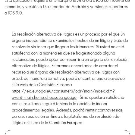
Esta aplicación requiere un Smartphone Android o IOS con 100MB de
memoría, y versión 5.0 o superior de Android y versiones superiores
a IOS 9.0.
La resolución alternativa de litigios es un proceso por el que un
órgano independiente examina los hechos de un litigio y trata de
resolverlo sin tener que llegar a los tribunales. Si usted no está
satisfecho con la manera en que se ha gestionado alguna
reclamación, puede optar por recurrir a un órgano de resolución
alternativa de litigios. Estaremos encantados de acordar el
recurso a un órgano de resolución alternativa de litigios con
usted; de manera alternativa, podrá encontrar uno a través del
sitio web de la Comisión Europea
https://ec.europa.eu/consumers/odr/main/index.cfm?
event=main.home.chooseLanguage
. Si no quedara satisfecho
con el resultado seguirá teniendo la opción de incoar
procedimientos legales. Además, podrá remitir controversias
para su resolución en línea a la plataforma de resolución de
litigios en línea de la Comisión Europea.