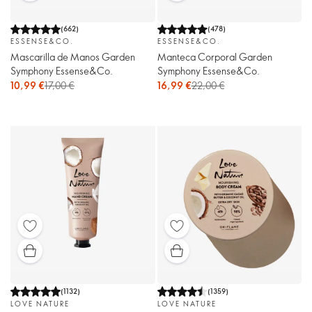
(
662
)
(
478
)
ESSENSE&CO.
ESSENSE&CO.
Mascarilla de Manos Garden
Manteca Corporal Garden
Symphony Essense&Co.
Symphony Essense&Co.
10,99 €
17,00 €
16,99 €
22,00 €
(
1132
)
(
1359
)
LOVE NATURE
LOVE NATURE