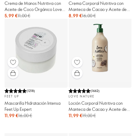
Crema de Manos Nutritiva con
Crema Corporal Nutritiva con
Aceite de Coco Orgánico Love
Manteca de Cacao y Aceite de
Nature
Coco Orgánicos Love Nature
5,99 €
11,00 €
8,99 €
16,00 €
(
1218
)
(
1662
)
FEET UP
LOVE NATURE
Mascarilla Hidratación Intensa
Loción Corporal Nutritiva con
Feet Up Expert
Manteca de Cacao y Aceite de
Coco Orgánicos Love Nature
11,99 €
16,00 €
11,99 €
19,00 €