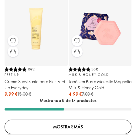
(
1095
)
(
584
)
FEET UP
MILK & HONEY GOLD
Crema Suavizante para Pies Feet
Jabón en Barra Majestic Magnolia
Up Everyday
Milk & Honey Gold
9,99 €
15,00 €
4,99 €
7,00 €
Mostrando 8 de 17 productos
MOSTRAR MÁS