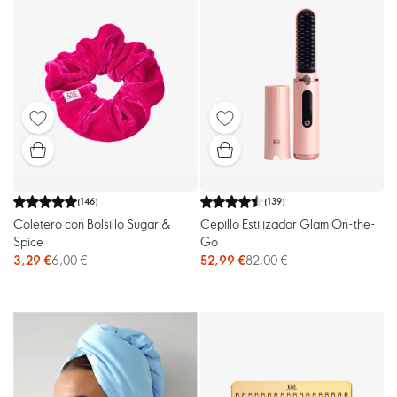
(
146
)
(
139
)
Coletero con Bolsillo Sugar &
Cepillo Estilizador Glam On-the-
Spice
Go
3,29 €
6,00 €
52,99 €
82,00 €