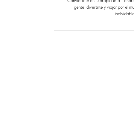
Conviértete en tu propia Jefa. Tendr
gente, divertirte y viajar por el 
inolvidabl