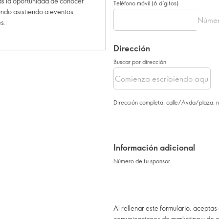
ás la oportunidad de conocer
Teléfono móvil (6 dígitos)
mundo asistiendo a eventos
es.
Dirección
Buscar por dirección
Dirección completa: calle/Avda/plaza, nú
Información adicional
Número de tu sponsor
Al rellenar este formulario, aceptas
comunicaciones de marketing y de ot