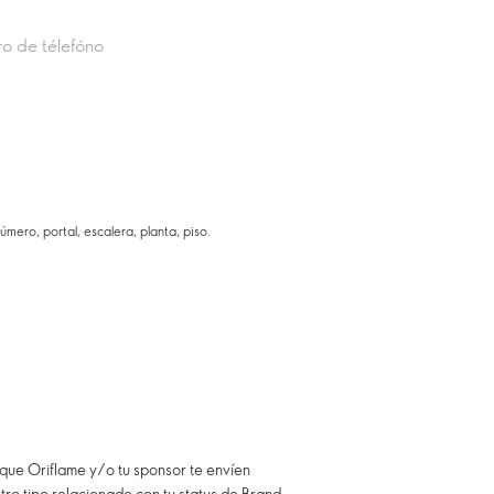
mero, portal, escalera, planta, piso.
 que Oriflame y/o tu sponsor te envíen
ro tipo relacionado con tu status de Brand