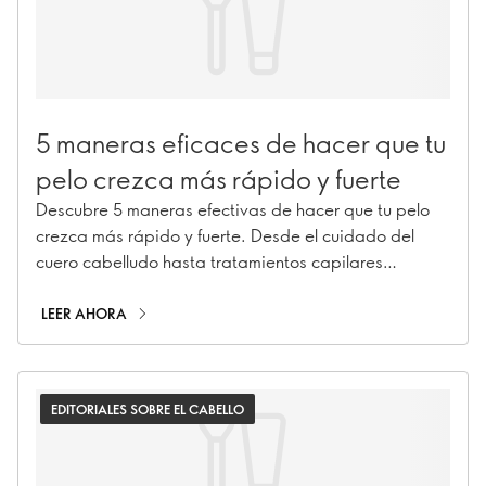
5 maneras eficaces de hacer que tu
pelo crezca más rápido y fuerte
Descubre 5 maneras efectivas de hacer que tu pelo
crezca más rápido y fuerte. Desde el cuidado del
cuero cabelludo hasta tratamientos capilares
nutritivos, ¡consigue una melena larga y sana con
estos consejos y trucos!
LEER AHORA
EDITORIALES SOBRE EL CABELLO