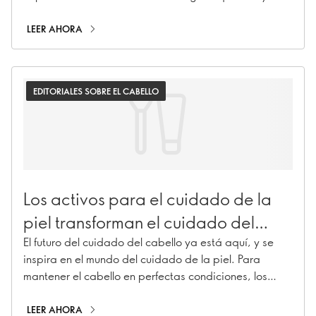
corte bob mariposa, el flequillo Birkin y mucho más.
LEER AHORA
EDITORIALES SOBRE EL CABELLO
Los activos para el cuidado de la
piel transforman el cuidado del
cabello
El futuro del cuidado del cabello ya está aquí, y se
inspira en el mundo del cuidado de la piel. Para
mantener el cabello en perfectas condiciones, los
ingredientes que antes se reservaban al cuidado de
la piel (como la niacinamida, el ácido hialurónico y el
LEER AHORA