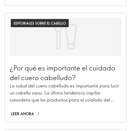
ácido salicílico) están haciendo que las fórmulas de
cuidado capilar sean más sofisticadas que nunca.
¿Cuál es su secreto? Además de tratar el cabello,
EDITORIALES SOBRE EL CABELLO
estos activos también cuidan el cuero cabelludo para
conseguir un pelo más sano. Conoce los activos para
el cuidado de la piel que están listos para darle a tu
pelo un tratamiento facial.
¿Por qué es importante el cuidado
del cuero cabelludo?
La salud del cuero cabelludo es importante para lucir
un cabello sano. La última tendencia capilar
considera que los productos para el cuidado del
cuero cabelludo son la clave de un buen día capilar.
Descubre por qué tu rutina de belleza necesita
LEER AHORA
tratamientos faciales para el cuero cabelludo.