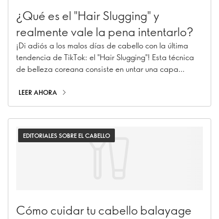
¿Qué es el "Hair Slugging" y
realmente vale la pena intentarlo?
¡Di adiós a los malos días de cabello con la última
tendencia de TikTok: el "Hair Slugging"! Esta técnica
de belleza coreana consiste en untar una capa
gruesa de aceite en tu cabello durante la noche para
obtener un aspecto lujoso y saludable. Pero,
LEER AHORA
¿realmente funciona maravillas en tu melena?
Sumérgete con nosotros en los detalles del "Hair
Slugging" y descubre si realmente vale la pena toda la
EDITORIALES SOBRE EL CABELLO
atención que recibe.
Cómo cuidar tu cabello balayage