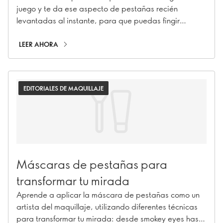
juego y te da ese aspecto de pestañas recién
levantadas al instante, para que puedas fingir
fácilmente un lifting de pestañas todos los días, sin
complicaciones ni productos químicos.
LEER AHORA
EDITORIALES DE MAQUILLAJE
Máscaras de pestañas para
transformar tu mirada
Aprende a aplicar la máscara de pestañas como un
artista del maquillaje, utilizando diferentes técnicas
para transformar tu mirada: desde smokey eyes hasta