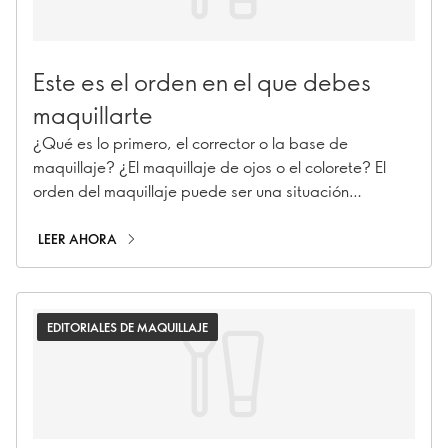
Este es el orden en el que debes
maquillarte
¿Qué es lo primero, el corrector o la base de
maquillaje? ¿El maquillaje de ojos o el colorete? El
orden del maquillaje puede ser una situación
complicada de resolver. Vamos a resolverlo de una
vez por todas con una guía paso a paso.
LEER AHORA
EDITORIALES DE MAQUILLAJE