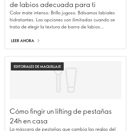
de labios adecuada para ti
Color mate intenso. Brillo jugoso. Bálsamos labiales
hidratantes. Las opciones son ilimitadas cuando se
trata de elegir la textura de barra de labios
adecuada, tanto si quieres dar un toque de color a tu
look para salir por la noche como si quieres añadir un
LEER AHORA
detalle fresco para perfeccionar tu maquillaje sin
maquillaje. Por suerte para ti, desglosamos las
fórmulas de las barras de labios THE ONE en una guía
EDITORIALES DE MAQUILLAJE
rápida que te ayudará a decidirte. Hay un labial
para cada labio en THE ONE.
Cómo fingir un lifting de pestañas
24h en casa
La máscara de pestañas que cambia las reglas del