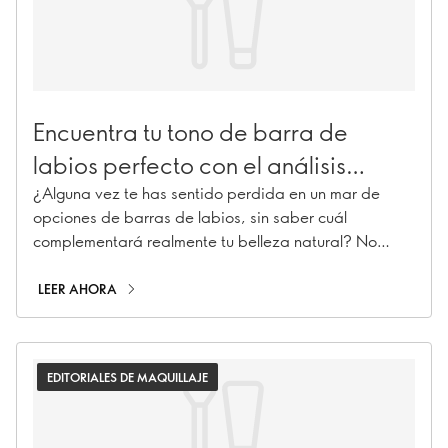
Encuentra tu tono de barra de
labios perfecto con el análisis
cromático
¿Alguna vez te has sentido perdida en un mar de
opciones de barras de labios, sin saber cuál
complementará realmente tu belleza natural? No
temas. Estamos aquí para desmitificarte y guiarte a
través del análisis del color estacional, haciendo que
LEER AHORA
la búsqueda de tu tono de pintalabios perfecto sea
pan comido. Así que adelante, frunce el ceño y di
adiós a las conjeturas sobre el pintalabios.
EDITORIALES DE MAQUILLAJE