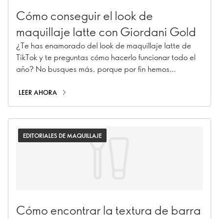
Cómo conseguir el look de
maquillaje latte con Giordani Gold
¿Te has enamorado del look de maquillaje latte de
TikTok y te preguntas cómo hacerlo funcionar todo el
año? No busques más, porque por fin hemos
aprobado esta tendencia viral. Descubre cómo crear
un maquillaje café con leche utilizando toda nuestra
LEER AHORA
colección Giordani Gold, especialmente adaptada
para infundir calidez y brillo en cualquier estación del
año.
EDITORIALES DE MAQUILLAJE
Cómo encontrar la textura de barra