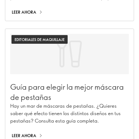
delineado líquido cat-eye, te mostramos los mejores
trucos de máscara de pestañas que tienes que
LEER AHORA
probar
EDITORIALES DE MAQUILLAJE
Guía para elegir la mejor máscara
de pestañas
Hay un mar de máscaras de pestañas. ¿Quieres
saber qué efecto tienen los distintos diseños en tus
pestañas? Consulta esta guía completa.
LEER AHORA