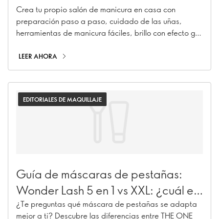
Crea tu propio salón de manicura en casa con
preparación paso a paso, cuidado de las uñas,
herramientas de manicura fáciles, brillo con efecto gel
y color Express rápido.
LEER AHORA
EDITORIALES DE MAQUILLAJE
Guía de máscaras de pestañas:
Wonder Lash 5 en 1 vs XXL: ¿cuál es
la más adecuada para ti?
¿Te preguntas qué máscara de pestañas se adapta
mejor a ti? Descubre las diferencias entre THE ONE