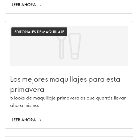
mañanas sin estrés. Desde bases difuminadoras
LEER AHORA
hasta colores en crema.
EDITORIALES DE MAQUILLAJE
Los mejores maquillajes para esta
primavera
5 looks de maquillaje primaverales que querrás llevar
ahora mismo.
LEER AHORA