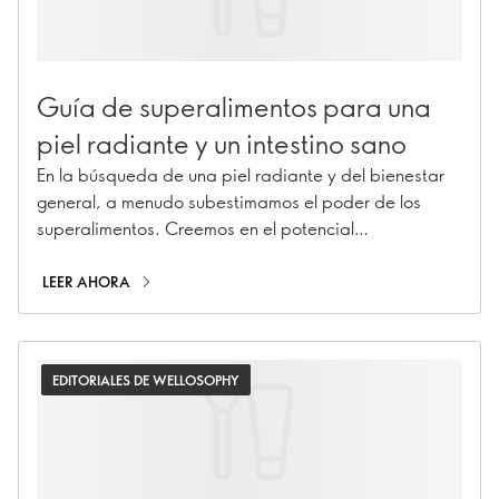
Guía de superalimentos para una
piel radiante y un intestino sano
En la búsqueda de una piel radiante y del bienestar
general, a menudo subestimamos el poder de los
superalimentos. Creemos en el potencial
transformador de la generosidad de la naturaleza
para mejorar tanto la piel como la salud intestinal.
LEER AHORA
Exploremos el increíble mundo de los superalimentos
que pueden hacer aflorar el resplandor que llevas
dentro.
EDITORIALES DE WELLOSOPHY