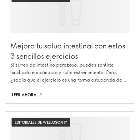
Mejora tu salud intestinal con estos
3 sencillos ejercicios
Si sufres de intestino perezoso, puedes sentirte
hinchado e incómodo y sufrir estreñimiento. Pero,
¿sabía que el ejercicio es una forma estupenda de
mejorar la digestión de forma natural? Descúbralo con
nosotros.
LEER AHORA
EDITORIALES DE WELLOSOPHY