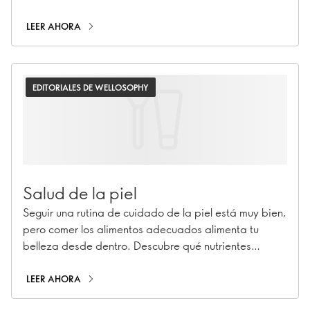
LEER AHORA
EDITORIALES DE WELLOSOPHY
Salud de la piel
Seguir una rutina de cuidado de la piel está muy bien,
pero comer los alimentos adecuados alimenta tu
belleza desde dentro. Descubre qué nutrientes
pueden mejorar la salud de tu piel y ayudarte a
envejecer mejor.
LEER AHORA