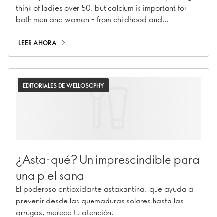
think of ladies over 50, but calcium is important for
both men and women – from childhood and
adolescence and all the way through adulthood. Find
out why calcium matters at every age, and how you
LEER AHORA
can make sure you – and those you love – are getting
enough
EDITORIALES DE WELLOSOPHY
¿Asta-qué? Un imprescindible para
una piel sana
El poderoso antioxidante astaxantina, que ayuda a
prevenir desde las quemaduras solares hasta las
arrugas, merece tu atención.