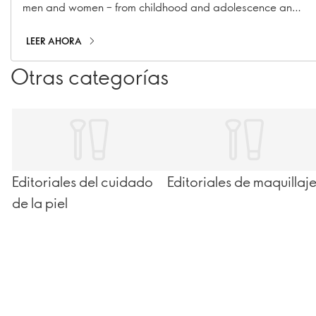
men and women – from childhood and adolescence and
all the way through adulthood. Find out why calcium
matters at every age, and how you can make sure you –
LEER AHORA
and those you love – are getting enough
Otras categorías
Editoriales del cuidado
Editoriales de maquillaj
de la piel